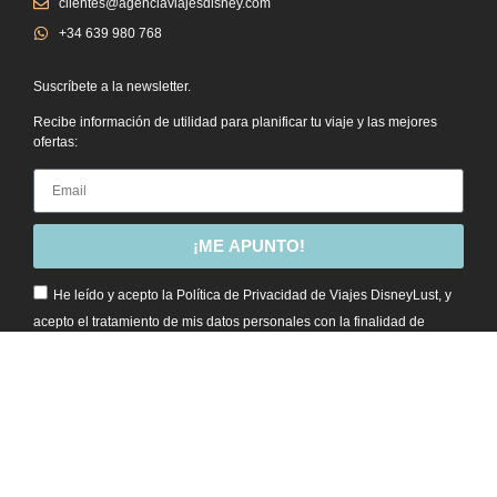
clientes@agenciaviajesdisney.com
+34 639 980 768
Suscríbete a la newsletter.
Recibe información de utilidad para planificar tu viaje y las mejores
ofertas:
¡ME APUNTO!
He leído y acepto la Política de Privacidad de Viajes DisneyLust, y
acepto el tratamiento de mis datos personales con la finalidad de
enviarme información comercial.
Sitio NO oficial de The Walt Disney Company, Euro Disney Associés S.C.A., Disney Enterprises, Inc. ni
ninguno de sus afiliadas. Las marcas Disney, Disneyland, y afiliadas son propiedad de The Walt Disney
Company.
Este sitio no es parte del sitio de Facebook, Meta o de Facebook Inc. Adicionalmente, este sitio NO está
endosado por Facebook de ninguna manera. FACEBOOK es una marca registrada de FACEBOOK, Inc.